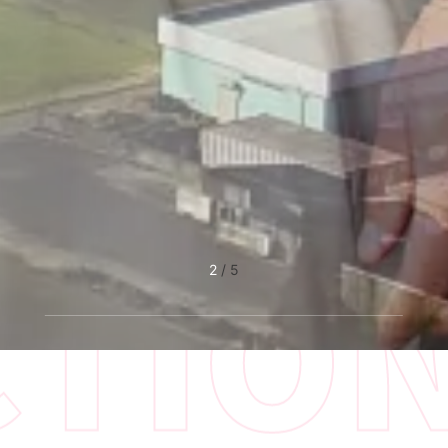
2
/
5